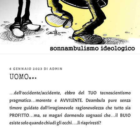
PUBBLICATO
4 GENNAIO 2023
DI
ADMIN
IL
UOMO…
…dell’occidente/accidente, ebbro del TUO tecnoscientismo
pragmatico…morente e AVVILENTE. Deambula pure senza
timore guidato dall’irragionevole ragionevolezza che tutto sia
PROFITTO…ma, se magari dormendo sognassi che…il BUIO
esiste solo quando chiudi gli occhi….li riapriresti?