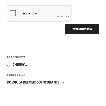
Navigazione
Articolo
PRECEDENTE
articoli
precedente:
CHISSA’…
Articolo
SUCCESSIVO
successivo
POESIULA DEL MEDICO INCURANTE