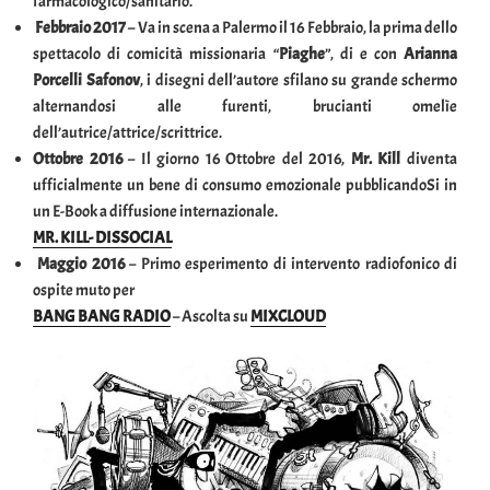
farmacologico/sanitario.
Febbraio 2017
– Va in scena a Palermo il 16 Febbraio, la prima dello
spettacolo di comicità missionaria “
Piaghe
”, di e con
Arianna
Porcelli Safonov
, i disegni dell’autore sfilano su grande schermo
alternandosi alle furenti, brucianti omelìe
dell’autrice/attrice/scrittrice.
Ottobre 2016
– Il giorno 16 Ottobre del 2016,
Mr. Kill
diventa
ufficialmente un bene di consumo emozionale pubblicandoSi in
un E-Book a diffusione internazionale.
MR. KILL- DISSOCIAL
Maggio 2016
– Primo esperimento di intervento radiofonico di
ospite muto per
BANG BANG RADIO
– Ascolta su
MIXCLOUD