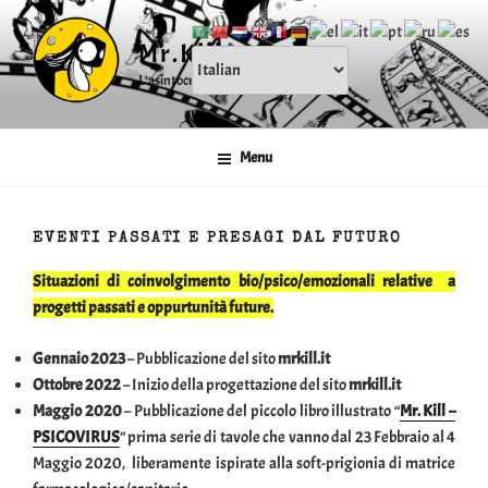
Salta
al
Mr.Kill
contenuto
L'asintocratico
Menu
EVENTI PASSATI E PRESAGI DAL FUTURO
Situazioni di coinvolgimento bio/psico/emozionali relative a
progetti passati e oppurtunità future.
Gennaio 2023
– Pubblicazione del sito
mrkill.it
Ottobre 2022
– Inizio della progettazione del sito
mrkill.it
Maggio 2020
– Pubblicazione del piccolo libro illustrato “
Mr. Kill –
PSICOVIRUS
” prima serie di tavole che vanno dal 23 Febbraio al 4
Maggio 2020, liberamente ispirate alla soft-prigionia di matrice