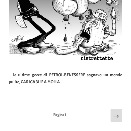
…le ultime gocce di PETROL-BENESSERE sognavo un mondo
pulito, CARICABILE A MOLLA
Pagin
Paginazione
Pagina
1
succes
degli
articoli