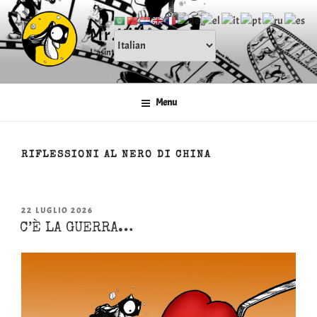
Salta
al
Mr.Kill
contenuto
L'asintocratico
Menu
PUBBLICATO
22 LUGLIO 2026
IL
C’È LA GUERRA…