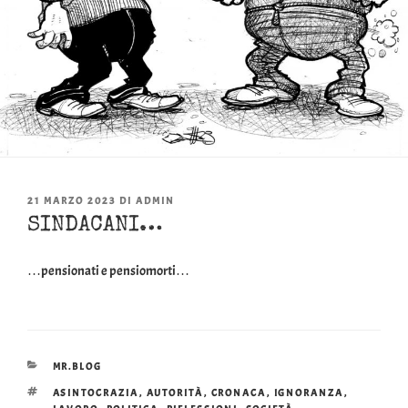
PUBBLICATO
21 MARZO 2023
DI
ADMIN
IL
SINDACANI…
…pensionati e pensiomorti…
CATEGORIE
MR.BLOG
TAG
ASINTOCRAZIA
,
AUTORITÀ
,
CRONACA
,
IGNORANZA
,