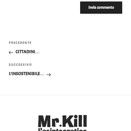
Navigazione
Articolo
PRECEDENTE
articoli
precedente:
CITTADINI…
Articolo
SUCCESSIVO
successivo
L’INSOSTENIBILE…