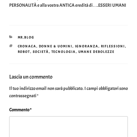
PERSONALITÀ e alla vostra ANTICA eredità di….ESSERI UMANI
CATEGORIE
MR.BLOG
TAG
CRONACA
,
DONNE & UOMINI
,
IGNORANZA
,
RIFLESSIONI
,
ROBOT
,
SOCIETÀ
,
TECNOLOGIA
,
UMANE DEBOLEZZE
Lascia un commento
Il tuo indirizzo email non sarà pubblicato.
I campi obbligatori sono
contrassegnati
*
Commento
*