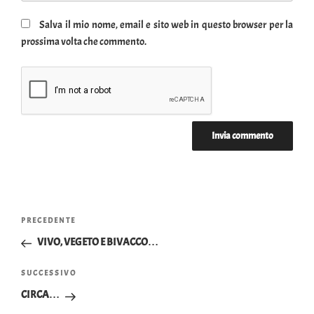
Salva il mio nome, email e sito web in questo browser per la
prossima volta che commento.
Navigazione
Articolo
PRECEDENTE
articoli
precedente:
VIVO, VEGETO E BIVACCO…
Articolo
SUCCESSIVO
successivo
CIRCA…