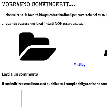
VORRANNO CONVINCERTI…
…che NON hai le facoltà bio/psico/attitudinali per cavartela nel MO
…quando busseranno farai finta di NON essere a casa…
Categorie
Mr.Blog
Lascia un commento
Il tuo indirizzo email non sarà pubblicato.
I campi obbligatori sono co