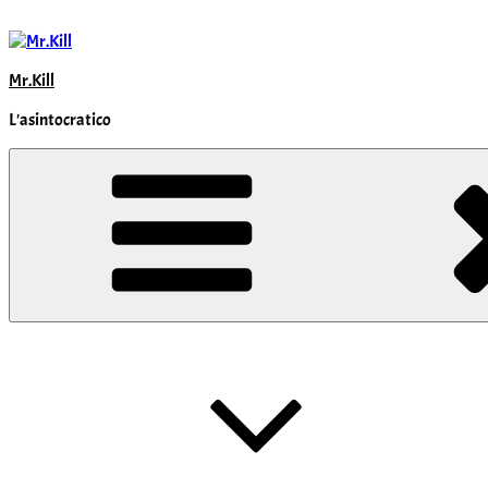
Salta
al
contenuto
Mr.Kill
L'asintocratico