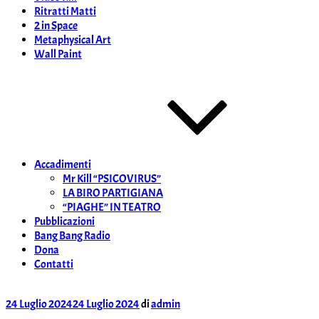
Ritratti Matti
2 in Space
Metaphysical Art
Wall Paint
Accadimenti
Mr Kill “PSICOVIRUS”
LA BIRO PARTIGIANA
“PIAGHE” IN TEATRO
Pubblicazioni
Bang Bang Radio
Dona
Contatti
Pubblicato
24 Luglio 2024
24 Luglio 2024
di
admin
il