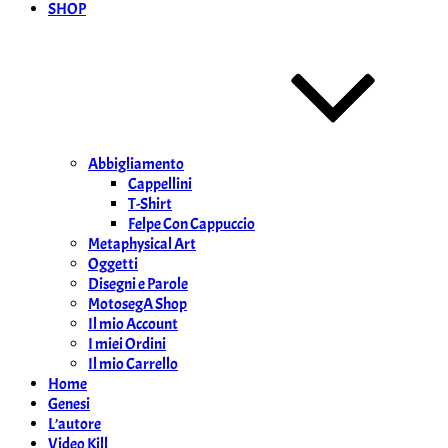
SHOP
Abbigliamento
Cappellini
T-Shirt
Felpe Con Cappuccio
Metaphysical Art
Oggetti
Disegni e Parole
MotosegA Shop
Il mio Account
I miei Ordini
Il mio Carrello
Home
Genesi
L’autore
Video Kill