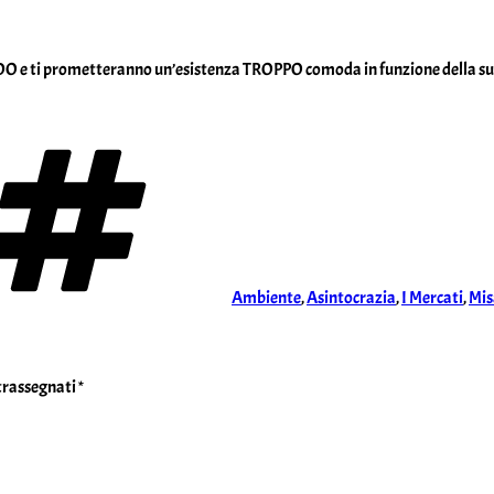
NDO e ti prometteranno un’esistenza TROPPO comoda in funzione della 
Tag
Ambiente
,
Asintocrazia
,
I Mercati
,
Mis
ntrassegnati
*