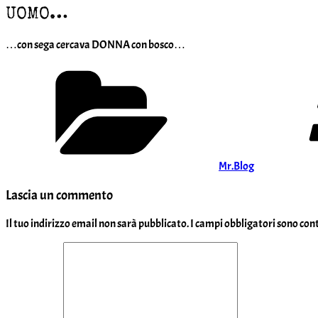
UOMO…
…con sega cercava DONNA con bosco…
Categorie
Mr.Blog
Lascia un commento
Il tuo indirizzo email non sarà pubblicato.
I campi obbligatori sono co