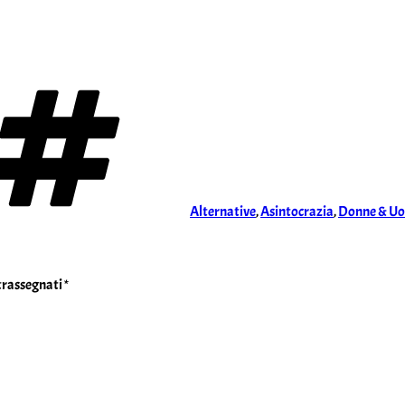
Tag
Alternative
,
Asintocrazia
,
Donne & Uo
ntrassegnati
*