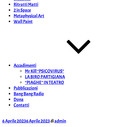
Ritratti Matti
2 in Space
Metaphysical Art
Wall Paint
Accadimenti
Mr Kill “PSICOVIRUS”
LA BIRO PARTIGIANA
“PIAGHE” IN TEATRO
Pubblicazioni
Bang Bang Radio
Dona
Contatti
Pubblicato
6 Aprile 2023
6 Aprile 2023
di
admin
il