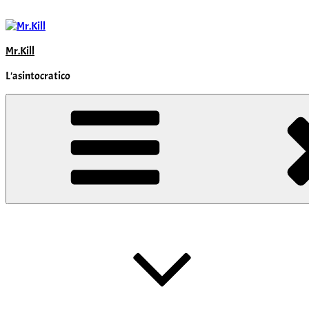
Salta
al
contenuto
Mr.Kill
L'asintocratico