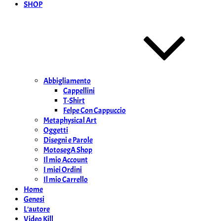
SHOP
Abbigliamento
Cappellini
T-Shirt
Felpe Con Cappuccio
Metaphysical Art
Oggetti
Disegni e Parole
MotosegA Shop
Il mio Account
I miei Ordini
Il mio Carrello
Home
Genesi
L’autore
Video Kill