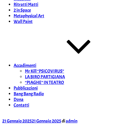
Ritratti Matti
2 in Space
Metaphysical Art
Wall Paint
Accadimenti
Mr Kill “PSICOVIRUS”
LA BIRO PARTIGIANA
“PIAGHE” IN TEATRO
Pubblicazioni
Bang Bang Radio
Dona
Contatti
Pubblicato
21 Gennaio 2025
21 Gennaio 2025
di
admin
il