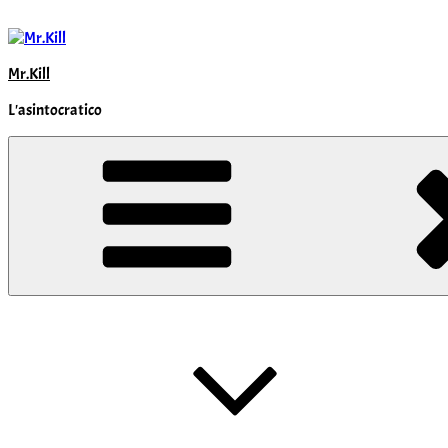
Salta
al
contenuto
Mr.Kill
L'asintocratico