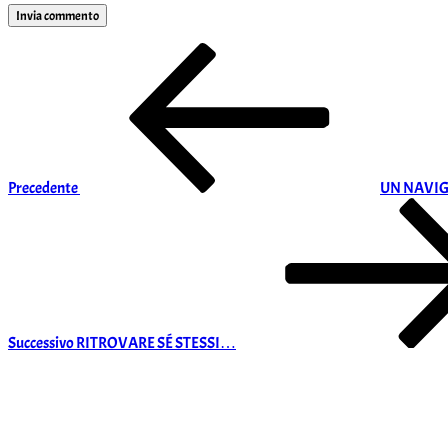
Navigazione
Articolo
precedente:
articoli
Precedente
UN NAVI
Articolo
successivo
Successivo
RITROVARE SÉ STESSI…