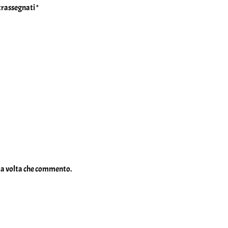
ntrassegnati
*
ima volta che commento.