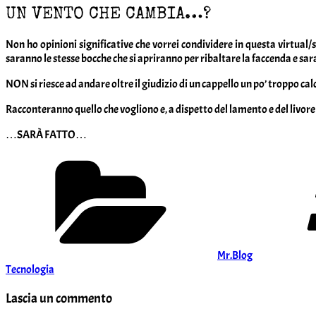
UN VENTO CHE CAMBIA…?
Non ho opinioni significative che vorrei condividere in questa virtu
saranno le stesse bocche che si apriranno per ribaltare la faccenda e s
NON si riesce ad andare oltre il giudizio di un cappello un po’ troppo calc
Racconteranno quello che vogliono e, a dispetto del lamento e del livor
…SARÀ FATTO…
Categorie
Mr.Blog
Tecnologia
Lascia un commento