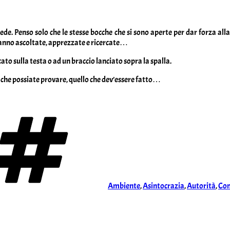
al/sede. Penso solo che le stesse bocche che si sono aperte per dar fo
aranno ascoltate, apprezzate e ricercate…
ato sulla testa o ad un braccio lanciato sopra la spalla.
e che possiate provare, quello che dev’essere fatto…
Tag
Ambiente
,
Asintocrazia
,
Autorità
,
Co