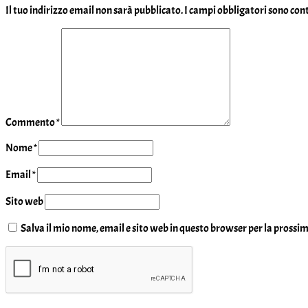
Il tuo indirizzo email non sarà pubblicato.
I campi obbligatori sono co
Commento
*
Nome
*
Email
*
Sito web
Salva il mio nome, email e sito web in questo browser per la pross