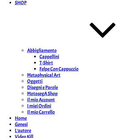
SHOP
Abbigliamento
Cappellini
T-Shirt
Felpe Con Cappuccio
Metaphysical Art
Oggetti
Disegni e Parole
MotosegA Shop
Il mio Account
I miei Ordini
Il mio Carrello
Home
Genesi
L’autore
Video Kill