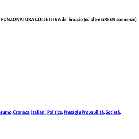
rza alla PUNZONATURA COLLETTIVA del braccio (ed altre GREEN scemenze)
nsumo
,
Cronaca
,
Italiani
,
Politica
,
Presagi e Probabilità
,
Società
,