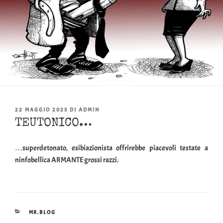
PUBBLICATO
22 MAGGIO 2025
DI
ADMIN
IL
TEUTONICO…
…superdetonato, esibiazionista offrirebbe piacevoli testate a
ninfobellica ARMANTE grossi razzi.
CATEGORIE
MR.BLOG