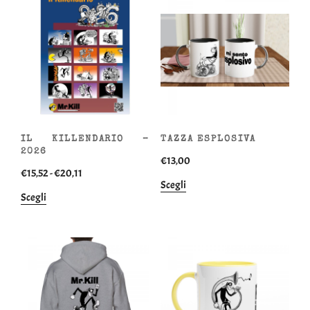
al
più
recente
IL KILLENDARIO –
TAZZA ESPLOSIVA
2026
€
13,00
Fascia
€
15,52
-
€
20,11
Questo
Scegli
di
Questo
Scegli
prodotto
prezzo:
prodotto
ha
da
ha
più
€15,52
più
varianti.
a
varianti.
Le
€20,11
Le
opzioni
opzioni
possono