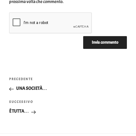
prossima volta che commento.
Navigazione
Articolo
PRECEDENTE
articoli
precedente:
UNA SOCIETÀ…
Articolo
SUCCESSIVO
successivo
È TUTTA…