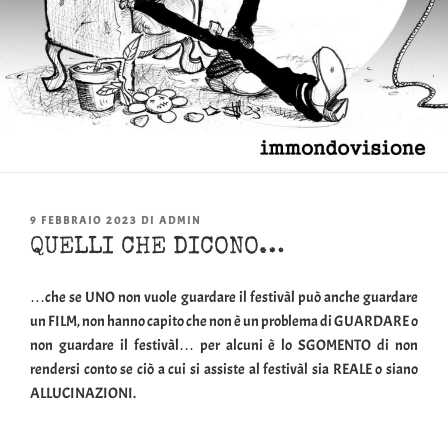
PUBBLICATO
9 FEBBRAIO 2023
DI
ADMIN
IL
QUELLI CHE DICONO…
…che se UNO non vuole guardare il festivàl può anche guardare
un FILM, non hanno capito che non è un problema di GUARDARE o
non guardare il festivàl… per alcuni è lo SGOMENTO di non
rendersi conto se ciò a cui si assiste al festivàl sia REALE o siano
ALLUCINAZIONI.