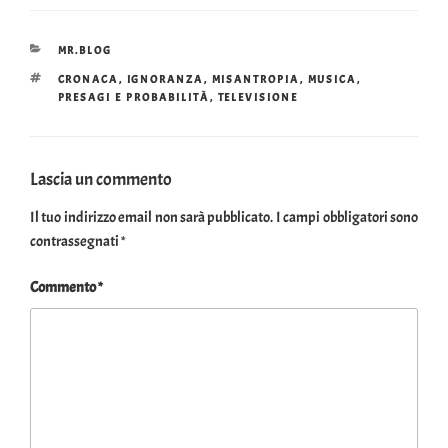
CATEGORIE
MR.BLOG
TAG
CRONACA
,
IGNORANZA
,
MISANTROPIA
,
MUSICA
,
PRESAGI E PROBABILITÀ
,
TELEVISIONE
Lascia un commento
Il tuo indirizzo email non sarà pubblicato.
I campi obbligatori sono
contrassegnati
*
Commento
*