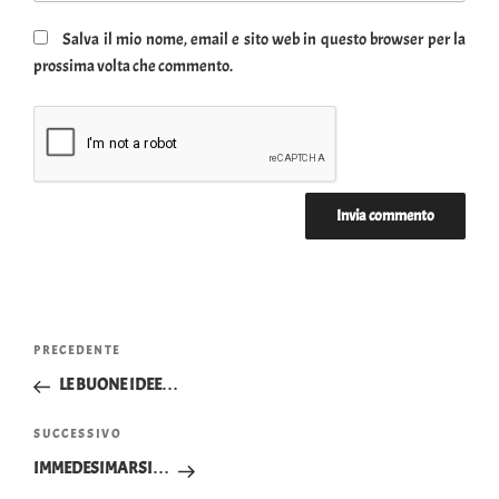
Salva il mio nome, email e sito web in questo browser per la
prossima volta che commento.
Navigazione
Articolo
PRECEDENTE
articoli
precedente:
LE BUONE IDEE…
Articolo
SUCCESSIVO
successivo
IMMEDESIMARSI…