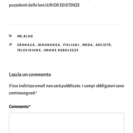
puzzolenti delle loro LURIDE ESISTENZE
CATEGORIE
MR.BLOG
TAG
CRONACA
,
IGNORANZA
,
ITALIANI
,
MODA
,
SOCIETÀ
,
TELEVISIONE
,
UMANE DEBOLEZZE
Lascia un commento
Il tuo indirizzo email non sarà pubblicato.
I campi obbligatori sono
contrassegnati
*
Commento
*