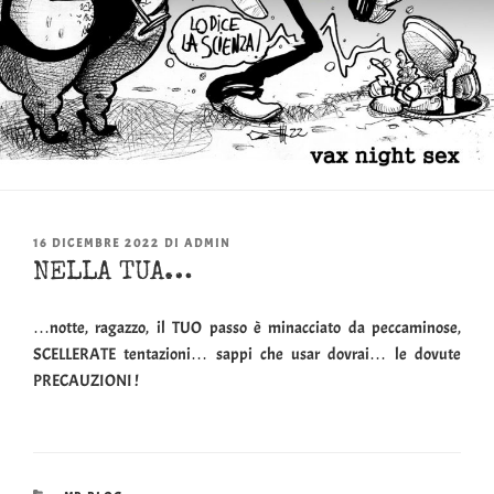
PUBBLICATO
16 DICEMBRE 2022
DI
ADMIN
IL
NELLA TUA…
…notte, ragazzo, il TUO passo è minacciato da peccaminose,
SCELLERATE tentazioni… sappi che usar dovrai… le dovute
PRECAUZIONI !