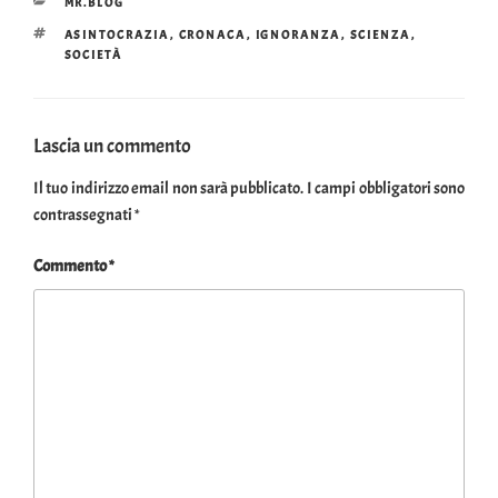
CATEGORIE
MR.BLOG
TAG
ASINTOCRAZIA
,
CRONACA
,
IGNORANZA
,
SCIENZA
,
SOCIETÀ
Lascia un commento
Il tuo indirizzo email non sarà pubblicato.
I campi obbligatori sono
contrassegnati
*
Commento
*