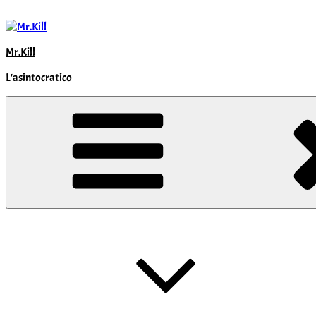
Salta
al
contenuto
Mr.Kill
L'asintocratico