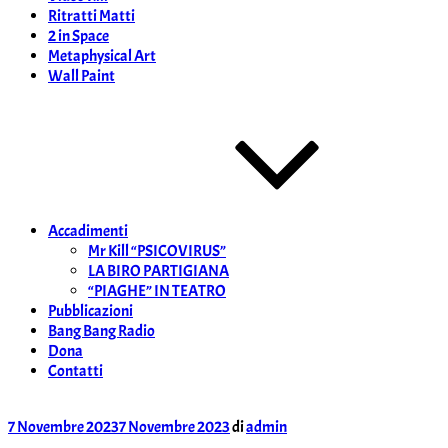
Ritratti Matti
2 in Space
Metaphysical Art
Wall Paint
Accadimenti
Mr Kill “PSICOVIRUS”
LA BIRO PARTIGIANA
“PIAGHE” IN TEATRO
Pubblicazioni
Bang Bang Radio
Dona
Contatti
Pubblicato
7 Novembre 2023
7 Novembre 2023
di
admin
il