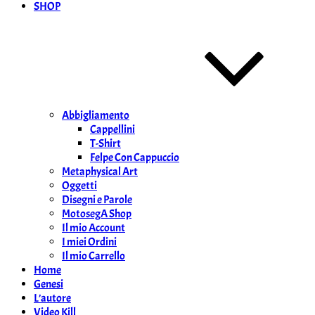
SHOP
Abbigliamento
Cappellini
T-Shirt
Felpe Con Cappuccio
Metaphysical Art
Oggetti
Disegni e Parole
MotosegA Shop
Il mio Account
I miei Ordini
Il mio Carrello
Home
Genesi
L’autore
Video Kill