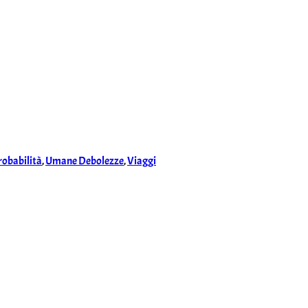
robabilità
,
Umane Debolezze
,
Viaggi