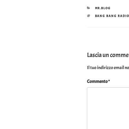
CATEGORIE
MR.BLOG
TAG
BANG BANG RADI
Lascia un comm
Il tuo indirizzo email n
Commento
*