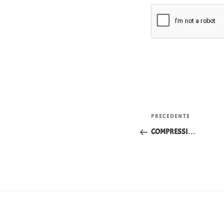
Navigazio
Articolo
PRECEDENTE
articoli
precedente:
COMPRESSI…