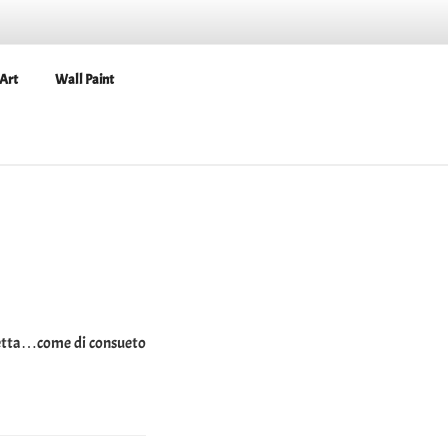
Art
Wall Paint
iretta…come di consueto