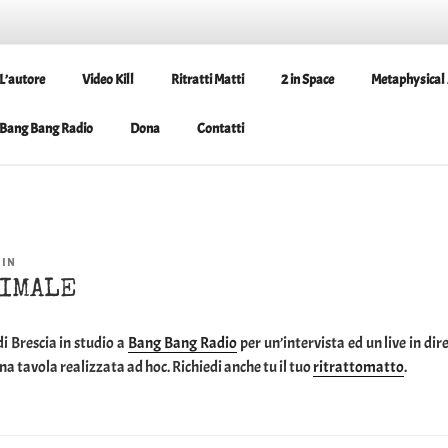
L’autore
Video Kill
Ritratti Matti
2 in Space
Metaphysical 
Bang Bang Radio
Dona
Contatti
IN
NIMALE
i Brescia in studio a
Bang Bang Radio
per un’intervista ed un live in d
una tavola realizzata ad hoc. Richiedi anche tu il tuo
ritrattomatto
.