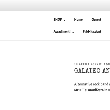
Salta
al
Mr.Kill
contenuto
SHOP
Home
Genesi
L'asintocratico
Accadimenti
Pubblicazioni
PUBBLICATO
25 APRILE 2023
DI
ADM
IL
GALATEO A
Alternative rock band d
Mr.Kill si manifesta in 