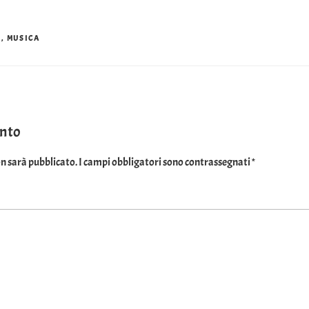
O
,
MUSICA
ento
on sarà pubblicato.
I campi obbligatori sono contrassegnati
*