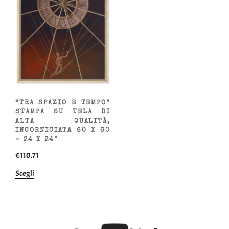
“TRA SPAZIO E TEMPO”
STAMPA SU TELA DI
ALTA QUALITÀ,
INCORNICIATA 60 X 60
– 24 X 24″
€
110,71
Questo
Scegli
prodotto
ha
più
varianti.